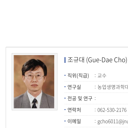
조규대 (Gue-Dae Cho)
직위(직급)
교수
연구실
농업생명과학대학
전공 및 연구
연락처
062-530-2176
이메일
gcho6011@jnu