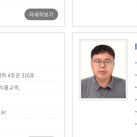
자세히보기
 4호관 316호
식품교역,
분석
.kr