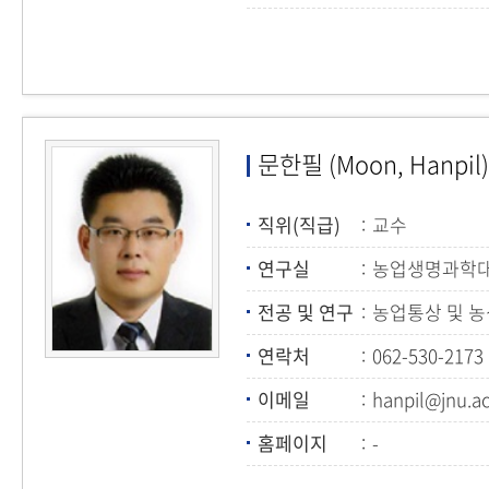
문한필 (Moon, Hanpil)
직위(직급)
교수
연구실
농업생명과학대학
전공 및 연구
농업통상 및 농
농업경제계량
연락처
062-530-2173
이메일
hanpil@jnu.ac
홈페이지
-