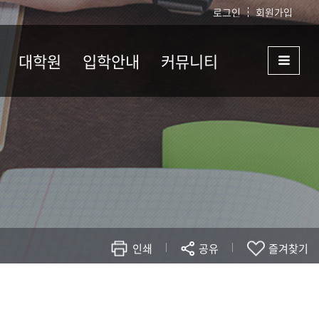
로그인
회원가입
대학원
입학안내
커뮤니티
항
공지사항
입학안내
공지사항(대학)
정
입학안내
공지사항(학과)
업기준
교과과정
학생게시판
도
대학원서식
취업게시판
식
대학원 학과 내규
자유게시판
인쇄
공유
즐겨찾기
현재 페이지를 즐겨찾는 메뉴로