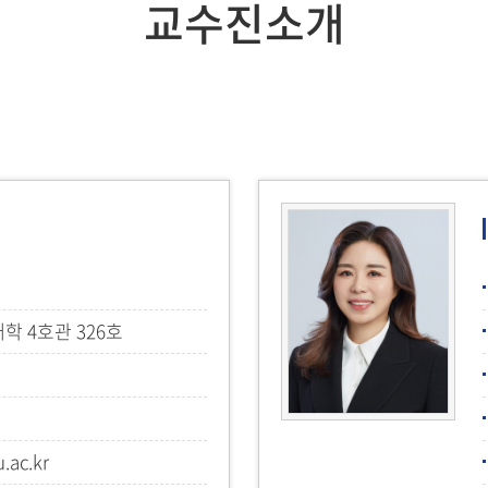
교수진소개
 4호관 326호
.ac.kr