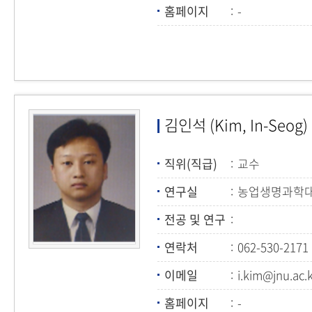
홈페이지
-
김인석 (Kim, In-Seog)
직위(직급)
교수
연구실
농업생명과학대학
전공 및 연구
연락처
062-530-2171
이메일
i.kim@jnu.ac.
홈페이지
-