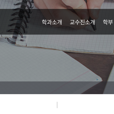
학과소개
교수진소개
학부
학과소개
교수진소개
공지사
교육목표
교과과
학과발전전략
학부-졸
오시는 길
장학제
학부서