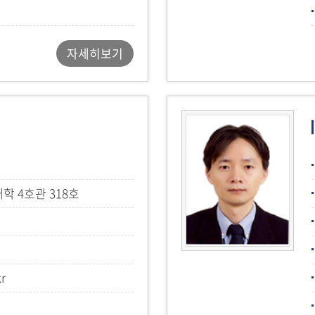
자세히보기
 4호관 318호
kr