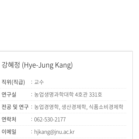
등록하시겠습니까?
메뉴추가
강혜정 (Hye-Jung Kang)
직위(직급)
교수
연구실
농업생명과학대학 4호관 331호
전공 및 연구
농업경영학, 생산경제학, 식품소비경제학
연락처
062-530-2177
이메일
hjkang@jnu.ac.kr